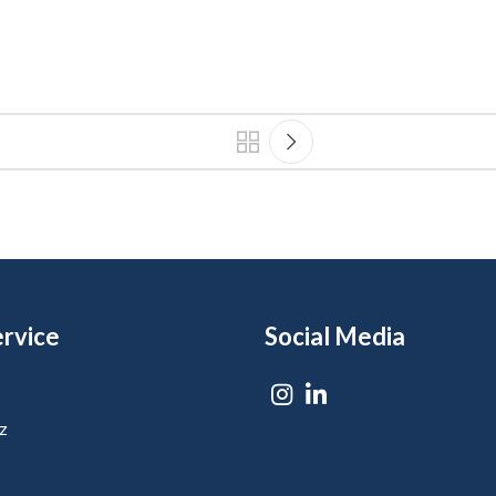
rvice
Social Media
z