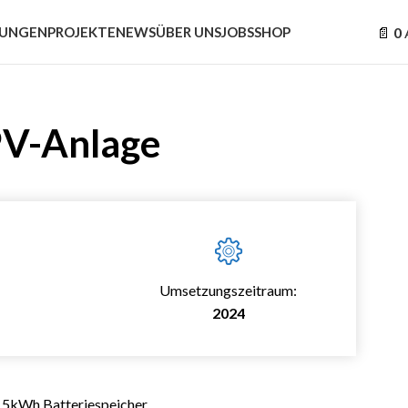
TUNGEN
PROJEKTE
NEWS
ÜBER UNS
JOBS
SHOP
0
V-Anlage
Umsetzungszeitraum:
2024
 15kWh Batteriespeicher