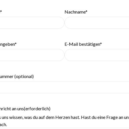
derlich)
*
Nachname*
derlich)
ingeben*
E-Mail bestätigen*
ummer (optional)
hricht an uns
(erforderlich)
ss uns wissen, was du auf dem Herzen hast. Hast du eine Frage an u
ach.