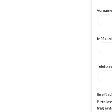
(erfor
Vorname
(erfor
E-Mail e
Telefonn
Ihre Nac
Bitte la
frag einf